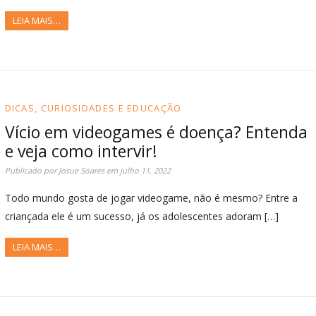
LEIA MAIS…
DICAS, CURIOSIDADES E EDUCAÇÃO
Vício em videogames é doença? Entenda
e veja como intervir!
Publicado por
Josue Soares
em
julho 11, 2022
Todo mundo gosta de jogar videogame, não é mesmo? Entre a
criançada ele é um sucesso, já os adolescentes adoram […]
LEIA MAIS…