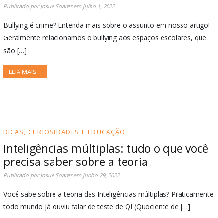
Publicado por
Josue Soares
em
julho 1, 2022
Bullying é crime? Entenda mais sobre o assunto em nosso artigo!
Geralmente relacionamos o bullying aos espaços escolares, que
são […]
LEIA MAIS…
DICAS, CURIOSIDADES E EDUCAÇÃO
Inteligências múltiplas: tudo o que você
precisa saber sobre a teoria
Publicado por
Josue Soares
em
junho 29, 2022
Você sabe sobre a teoria das Inteligências múltiplas? Praticamente
todo mundo já ouviu falar de teste de QI (Quociente de […]