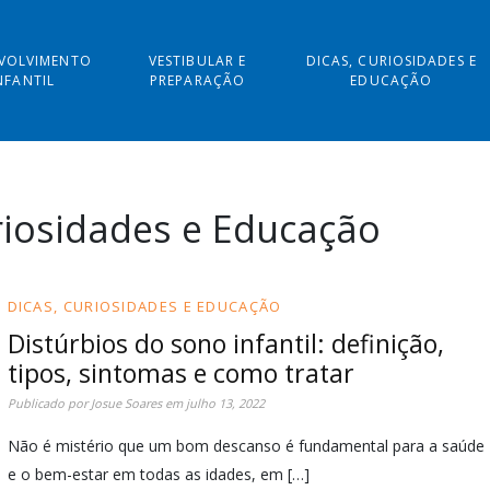
VOLVIMENTO
VESTIBULAR E
DICAS, CURIOSIDADES E
NFANTIL
PREPARAÇÃO
EDUCAÇÃO
riosidades e Educação
DICAS, CURIOSIDADES E EDUCAÇÃO
Distúrbios do sono infantil: definição,
tipos, sintomas e como tratar
Publicado por
Josue Soares
em
julho 13, 2022
Não é mistério que um bom descanso é fundamental para a saúde
e o bem-estar em todas as idades, em […]