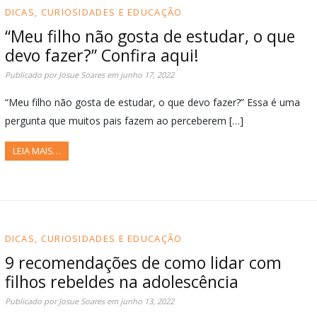
DICAS, CURIOSIDADES E EDUCAÇÃO
“Meu filho não gosta de estudar, o que
devo fazer?” Confira aqui!
Publicado por
Josue Soares
em
junho 17, 2022
“Meu filho não gosta de estudar, o que devo fazer?” Essa é uma
pergunta que muitos pais fazem ao perceberem […]
LEIA MAIS…
DICAS, CURIOSIDADES E EDUCAÇÃO
9 recomendações de como lidar com
filhos rebeldes na adolescência
Publicado por
Josue Soares
em
junho 13, 2022