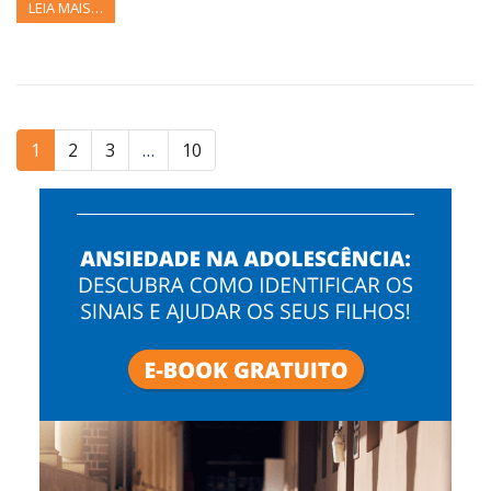
LEIA MAIS…
1
2
3
…
10