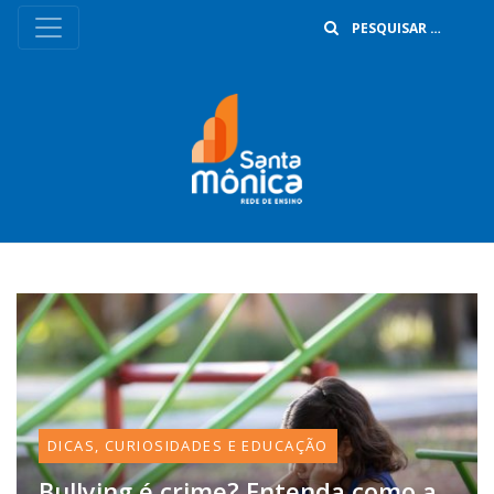
B
DICAS, CURIOSIDADES E EDUCAÇÃO
Bullying é crime? Entenda como a