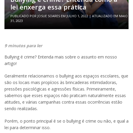
lei enxerga essa prática
PUBLICADO POR
JOSUE SOARES
EM
JULHO 1, 2022
| ATUALIZADO EM
MAIO
31, 2023
9 minutos para ler
Bullying é crime? Entenda mais sobre o assunto em nosso
artigo!
Geralmente relacionamos o bullying aos espaços escolares, que
são os locais mais propícios às brincadeiras intimidadoras,
pressões psicológicas e agressões físicas. Primeiramente,
sabemos que esses espaços não praticam naturalmente essas
atitudes, e várias campanhas contra essas ocorrências estão
sendo realizadas.
Porém, o ponto principal é se o bullying é crime ou não, e qual a
lei para determinar isso.