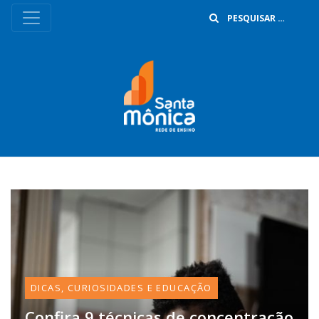
B
DICAS, CURIOSIDADES E EDUCAÇÃO
Confira 9 técnicas de concentração