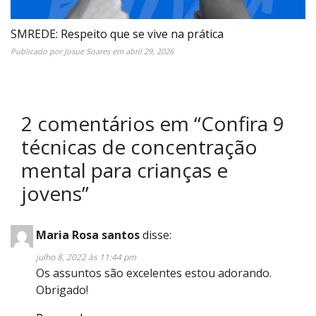
SMREDE: Respeito que se vive na prática
Publicado por
Josue Soares
em
abril 29, 2026
2 comentários em “
Confira 9
técnicas de concentração
mental para crianças e
jovens
”
Maria Rosa santos
disse:
julho 8, 2022 às 11:44 pm
Os assuntos são excelentes estou adorando.
Obrigado!