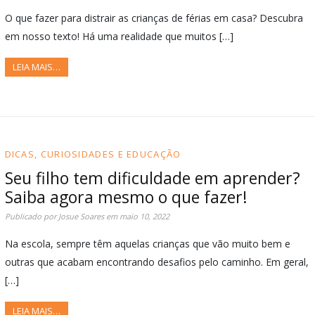
O que fazer para distrair as crianças de férias em casa? Descubra
em nosso texto! Há uma realidade que muitos […]
LEIA MAIS…
DICAS, CURIOSIDADES E EDUCAÇÃO
Seu filho tem dificuldade em aprender?
Saiba agora mesmo o que fazer!
Publicado por
Josue Soares
em
maio 10, 2022
Na escola, sempre têm aquelas crianças que vão muito bem e
outras que acabam encontrando desafios pelo caminho. Em geral,
[…]
LEIA MAIS…