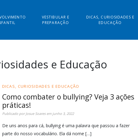
VOLVIMENTO
VESTIBULAR E
DICAS, CURIOSIDADES E
NFANTIL
PREPARAÇÃO
EDUCAÇÃO
riosidades e Educação
DICAS, CURIOSIDADES E EDUCAÇÃO
Como combater o bullying? Veja 3 ações
práticas!
Publicado por
Josue Soares
em
junho 3, 2022
De uns anos para cá, bullying é uma palavra que passou a fazer
parte do nosso vocabulário. Ela dá nome […]