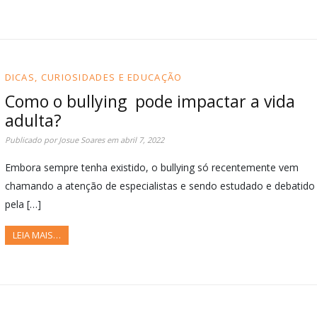
DICAS, CURIOSIDADES E EDUCAÇÃO
Como o bullying pode impactar a vida
adulta?
Publicado por
Josue Soares
em
abril 7, 2022
Embora sempre tenha existido, o bullying só recentemente vem
chamando a atenção de especialistas e sendo estudado e debatido
pela […]
LEIA MAIS…