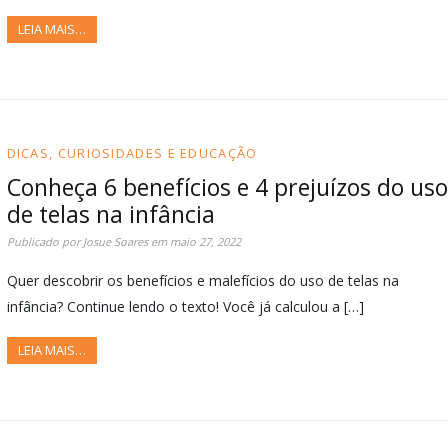
LEIA MAIS…
DICAS, CURIOSIDADES E EDUCAÇÃO
Conheça 6 benefícios e 4 prejuízos do uso
de telas na infância
Publicado por
Josue Soares
em
maio 27, 2022
Quer descobrir os benefícios e malefícios do uso de telas na
infância? Continue lendo o texto! Você já calculou a […]
LEIA MAIS…