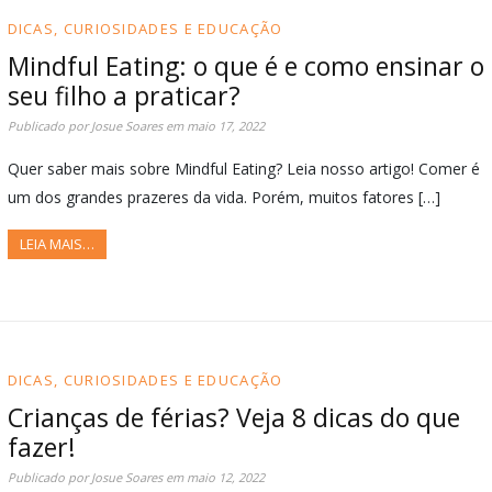
DICAS, CURIOSIDADES E EDUCAÇÃO
Mindful Eating: o que é e como ensinar o
seu filho a praticar?
Publicado por
Josue Soares
em
maio 17, 2022
Quer saber mais sobre Mindful Eating? Leia nosso artigo! Comer é
um dos grandes prazeres da vida. Porém, muitos fatores […]
LEIA MAIS…
DICAS, CURIOSIDADES E EDUCAÇÃO
Crianças de férias? Veja 8 dicas do que
fazer!
Publicado por
Josue Soares
em
maio 12, 2022