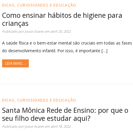
DICAS, CURIOSIDADES E EDUCAÇÃO
Como ensinar hábitos de higiene para
crianças
Publicado por
Josue Soares
em
abril 20, 2022
A saúde física e o bem-estar mental são cruciais em todas as fases
do desenvolvimento infantil. Por isso, é importante […]
LEIA MAIS…
DICAS, CURIOSIDADES E EDUCAÇÃO
Santa Mônica Rede de Ensino: por que o
seu filho deve estudar aqui?
Publicado por
Josue Soares
em
abril 18, 2022