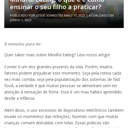
ensinar o seu filho a praticar?
PUBLICADO POR
JOSUE SOARES
EM
MAIO 17, 2022
| ATUALIZADO EM
JUNHO 1, 2023
8 minutos para ler
Quer saber mais sobre Mindful Eating? Leia nosso artigo!
Comer é um dos grandes prazeres da vida. Porém, muitos
fatores podem prejudicar este momento. Seja pela rotina cada
vez mais corrida, seja pela popularização dos sistemas de fast
food, a verdade é que muitas pessoas se alimentam sem ter
atenção à sensação de fome. Esse é um mau hábito aprendido
desde a infância.
Além disso, o uso excessivo de dispositivos eletrônicos também
invade os momentos das refeições, fazendo com que muitas
crianças comam distraídas com telas. Essas práticas são