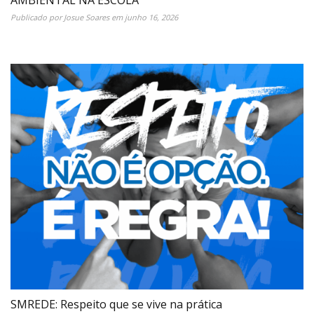
AMBIENTAL NA ESCOLA
Publicado por
Josue Soares
em
junho 16, 2026
SMREDE: Respeito que se vive na prática