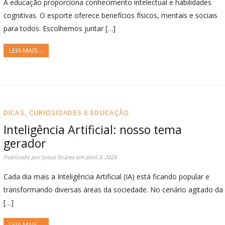
A educação proporciona conhecimento intelectual e habilidades
cognitivas. O esporte oferece benefícios físicos, mentais e sociais
para todos. Escolhemos juntar […]
LEIA MAIS…
DICAS, CURIOSIDADES E EDUCAÇÃO
Inteligência Artificial: nosso tema
gerador
Publicado por
Josue Soares
em
abril 3, 2024
Cada dia mais a Inteligência Artificial (IA) está ficando popular e
transformando diversas áreas da sociedade. No cenário agitado da
[…]
LEIA MAIS…