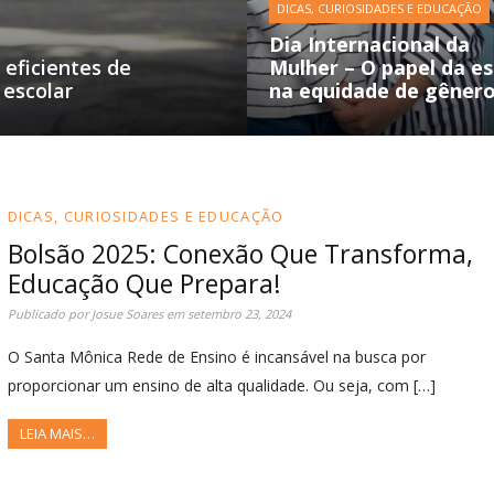
DICAS, CURIOSIDADES E EDUCAÇÃO
Dia Internacional da
 eficientes de
Mulher – O papel da es
 escolar
na equidade de gêner
DICAS, CURIOSIDADES E EDUCAÇÃO
Bolsão 2025: Conexão Que Transforma,
Educação Que Prepara!
Publicado por
Josue Soares
em
setembro 23, 2024
O Santa Mônica Rede de Ensino é incansável na busca por
proporcionar um ensino de alta qualidade. Ou seja, com […]
LEIA MAIS…