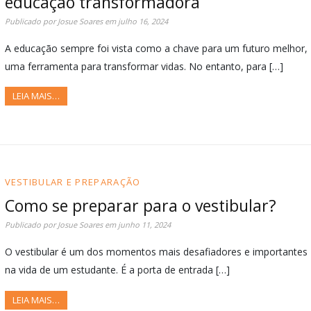
educação transformadora
Publicado por
Josue Soares
em
julho 16, 2024
A educação sempre foi vista como a chave para um futuro melhor,
uma ferramenta para transformar vidas. No entanto, para […]
LEIA MAIS…
VESTIBULAR E PREPARAÇÃO
Como se preparar para o vestibular?
Publicado por
Josue Soares
em
junho 11, 2024
O vestibular é um dos momentos mais desafiadores e importantes
na vida de um estudante. É a porta de entrada […]
LEIA MAIS…