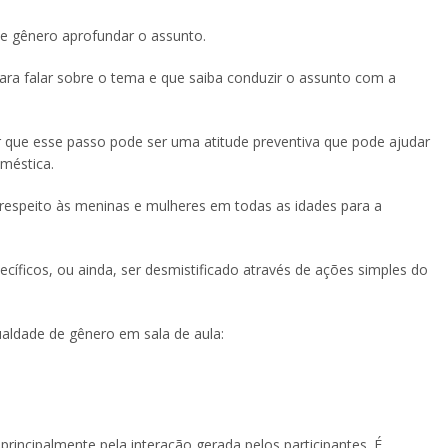
de gênero aprofundar o assunto.
para falar sobre o tema e que saiba conduzir o assunto com a
 que esse passo pode ser uma atitude preventiva que pode ajudar
méstica.
o respeito às meninas e mulheres em todas as idades para a
íficos, ou ainda, ser desmistificado através de ações simples do
ualdade de gênero em sala de aula:
rincipalmente pela interação gerada pelos participantes. É