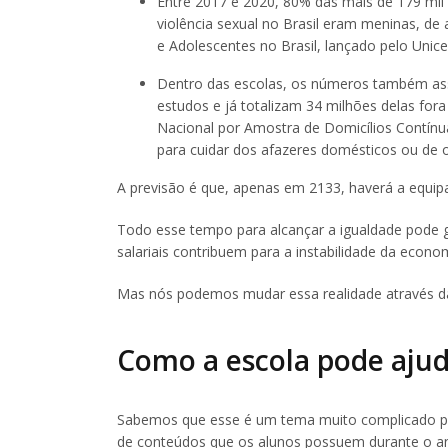
Entre 2017 e 2020, 80% das mais de 179 mil 
violência sexual no Brasil eram meninas, de
e Adolescentes no Brasil, lançado pelo Unice
Dentro das escolas, os números também a
estudos e já totalizam 34 milhões delas fo
Nacional por Amostra de Domicílios Contínu
para cuidar dos afazeres domésticos ou de 
A previsão é que, apenas em 2133, haverá a equi
Todo esse tempo para alcançar a igualdade pode g
salariais contribuem para a instabilidade da econ
Mas nós podemos mudar essa realidade através 
Como a escola pode ajud
Sabemos que esse é um tema muito complicado para
de conteúdos que os alunos possuem durante o an