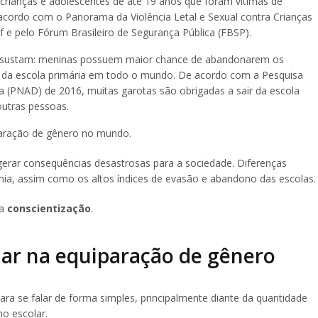
crianças e adolescentes de até 19 anos que foram vítimas de
 acordo com o Panorama da Violência Letal e Sexual contra Crianças
f e pelo Fórum Brasileiro de Segurança Pública (FBSP).
ssustam: meninas possuem maior chance de abandonarem os
ra da escola primária em todo o mundo. De acordo com a Pesquisa
a (PNAD) de 2016, muitas garotas são obrigadas a sair da escola
outras pessoas.
paração de gênero no mundo.
erar consequências desastrosas para a sociedade. Diferenças
omia, assim como os altos índices de evasão e abandono das escolas.
da
conscientização
.
ar na equiparação de gênero
 se falar de forma simples, principalmente diante da quantidade
o escolar.