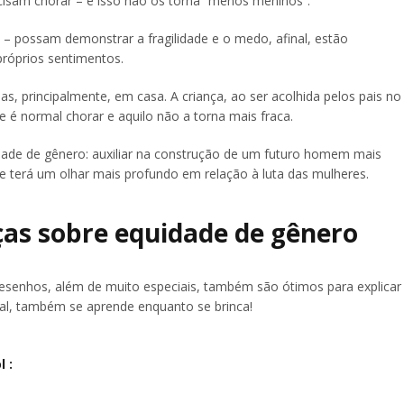
sam chorar – e isso não os torna “menos meninos”.
 – possam demonstrar a fragilidade e o medo, afinal, estão
róprios sentimentos.
, principalmente, em casa. A criança, ao ser acolhida pelos pais no
é normal chorar e aquilo não a torna mais fraca.
idade de gênero: auxiliar na construção de um futuro homem mais
 terá um olhar mais profundo em relação à luta das mulheres.
ças sobre equidade de gênero
 desenhos, além de muito especiais, também são ótimos para explicar
nal, também se aprende enquanto se brinca!
 :