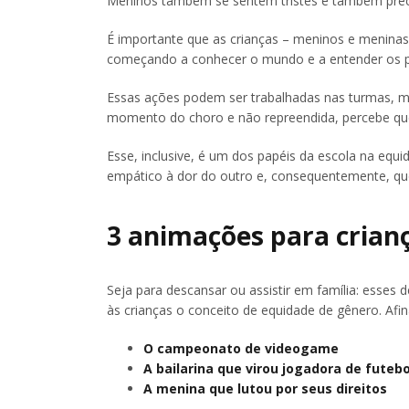
Meninos também se sentem tristes e também preci
É importante que as crianças – meninos e meninas
começando a conhecer o mundo e a entender os p
Essas ações podem ser trabalhadas nas turmas, mas
momento do choro e não repreendida, percebe que 
Esse, inclusive, é um dos papéis da escola na equ
empático à dor do outro e, consequentemente, que
3 animações para crian
Seja para descansar ou assistir em família: esses
às crianças o conceito de equidade de gênero. Afi
O campeonato de videogame
A bailarina que virou jogadora de futebol
A menina que lutou por seus direitos