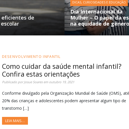
DICAS, CURIOSIDADES E EDUCAÇÃO
Dia Internacional da
 eficientes de
Mulher – O papel da es
 escolar
na equidade de gêner
DESENVOLVIMENTO INFANTIL
Como cuidar da saúde mental infantil?
Confira estas orientações
Publicado por
Josue Soares
em
outubro 19, 2021
Conforme divulgado pela Organização Mundial de Saúde (OMS), at
20% das crianças e adolescentes podem apresentar algum tipo de
transtorno […]
LEIA MAIS…