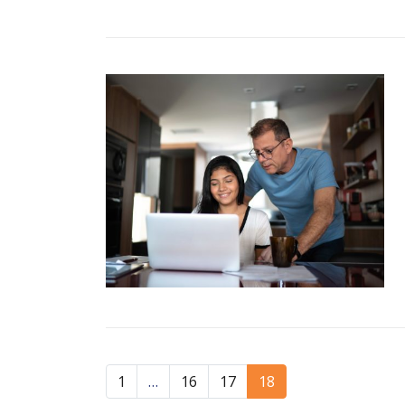
1
…
16
17
18