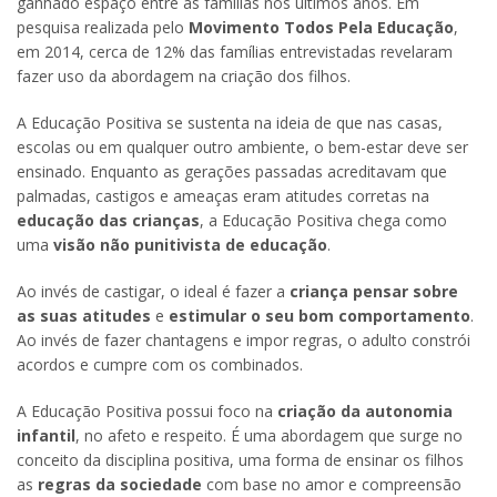
ganhado espaço entre as famílias nos últimos anos. Em
pesquisa realizada pelo
Movimento Todos Pela Educação
,
em 2014, cerca de 12% das famílias entrevistadas revelaram
fazer uso da abordagem na criação dos filhos.
A Educação Positiva se sustenta na ideia de que nas casas,
escolas ou em qualquer outro ambiente, o bem-estar deve ser
ensinado. Enquanto as gerações passadas acreditavam que
palmadas, castigos e ameaças eram atitudes corretas na
educação das crianças
, a Educação Positiva chega como
uma
visão não punitivista de educação
.
Ao invés de castigar, o ideal é fazer a
criança pensar sobre
as suas atitudes
e
estimular o seu bom comportamento
.
Ao invés de fazer chantagens e impor regras, o adulto constrói
acordos e cumpre com os combinados.
A Educação Positiva possui foco na
criação da autonomia
infantil
, no afeto e respeito. É uma abordagem que surge no
conceito da disciplina positiva, uma forma de ensinar os filhos
as
regras da sociedade
com base no amor e compreensão