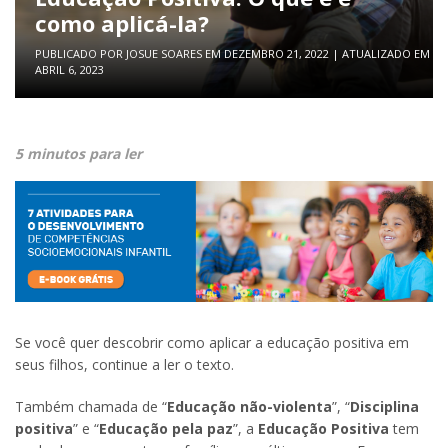
como aplicá-la?
PUBLICADO POR
JOSUE SOARES
EM
DEZEMBRO 21, 2022
| ATUALIZADO EM
ABRIL 6, 2023
5 minutos para ler
Se você quer descobrir como aplicar a educação positiva em
seus filhos, continue a ler o texto.
Também chamada de “
Educação não-violenta
”, “
Disciplina
positiva
” e “
Educação pela paz
”, a
Educação Positiva
tem