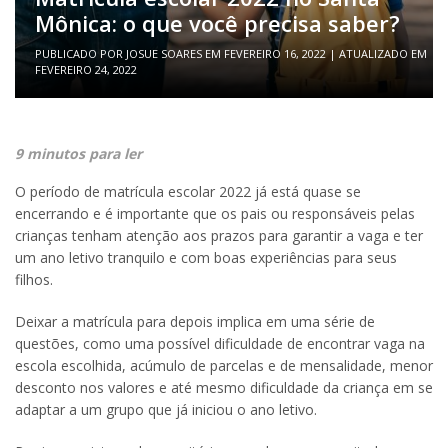
Mônica: o que você precisa saber?
PUBLICADO POR
JOSUE SOARES
EM
FEVEREIRO 16, 2022
| ATUALIZADO EM
FEVEREIRO 24, 2022
9 minutos para ler
O período de matrícula escolar 2022 já está quase se
encerrando e é importante que os pais ou responsáveis pelas
crianças tenham atenção aos prazos para garantir a vaga e ter
um ano letivo tranquilo e com boas experiências para seus
filhos.
Deixar a matrícula para depois implica em uma série de
questões, como uma possível dificuldade de encontrar vaga na
escola escolhida, acúmulo de parcelas e de mensalidade, menor
desconto nos valores e até mesmo dificuldade da criança em se
adaptar a um grupo que já iniciou o ano letivo.