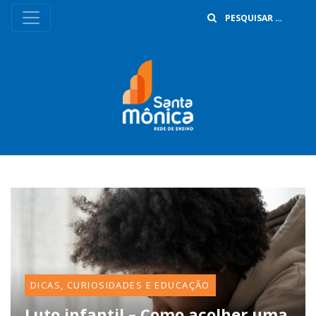
B
DICAS, CURIOSIDADES E EDUCAÇÃO
Luto infantil – Como acolher uma