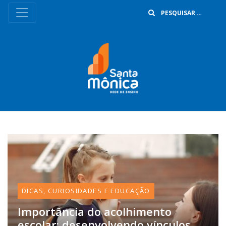
B
DICAS, CURIOSIDADES E EDUCAÇÃO
Importância do acolhimento
escolar: desenvolvendo vínculos