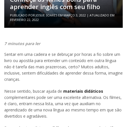
aprender inglês com seu filho
PUBLICADO POR
JOSUE SOARES
EM
MARÇO 3, 2022
| ATUALIZADO EM
FEVEREIRO 22, 2022
7 minutos para ler
Sentar em uma cadeira e se debruçar por horas a fio sobre um
livro ou apostila para entender um conteúdo em outra língua
não é tarefa das mais prazerosas, certo? Muitos adultos,
inclusive, sentem dificuldades de aprender dessa forma, imagine
crianças.
Nesse sentido, buscar ajuda de
materiais didáticos
complementares pode ser uma excelente alternativa. Os filmes,
é claro, entram nessa lista, uma vez que auxiliam no
aprendizado de uma nova língua ao mesmo tempo em que são
divertidos e agradáveis.