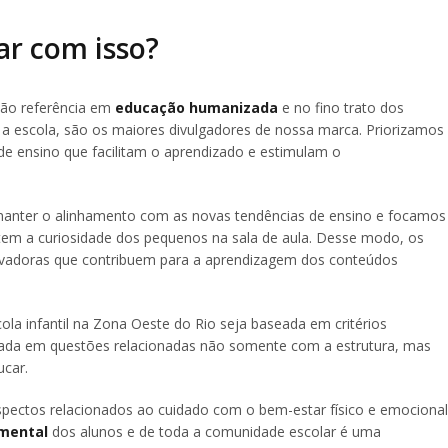
r com isso?
ção referência em
educação humanizada
e no fino trato dos
m a escola, são os maiores divulgadores de nossa marca. Priorizamos
e ensino que facilitam o aprendizado e estimulam o
manter o alinhamento com as novas tendências de ensino e focamos
tem a curiosidade dos pequenos na sala de aula. Desse modo, os
ovadoras que contribuem para a aprendizagem dos conteúdos
la infantil na Zona Oeste do Rio seja baseada em critérios
utada em questões relacionadas não somente com a estrutura, mas
ucar.
ectos relacionados ao cuidado com o bem-estar físico e emocional
mental
dos alunos e de toda a comunidade escolar é uma