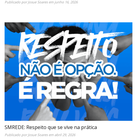
Publicado por
Josue Soares
em
junho 16, 2026
SMREDE: Respeito que se vive na prática
Publicado por
Josue Soares
em
abril 29, 2026