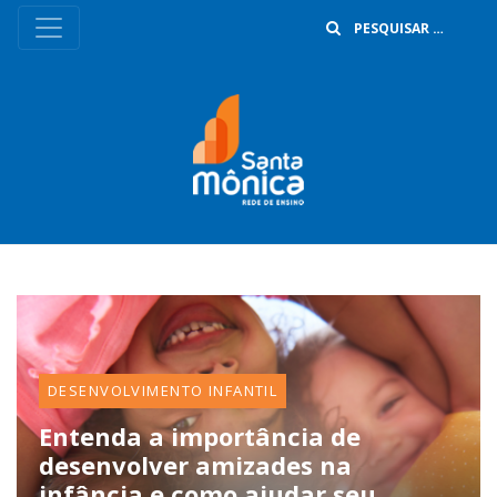
B
DESENVOLVIMENTO INFANTIL
Entenda a importância de
desenvolver amizades na
infância e como ajudar seu