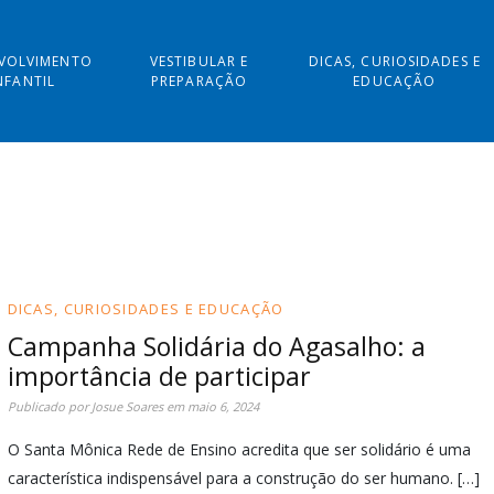
VOLVIMENTO
VESTIBULAR E
DICAS, CURIOSIDADES E
NFANTIL
PREPARAÇÃO
EDUCAÇÃO
DICAS, CURIOSIDADES E EDUCAÇÃO
Campanha Solidária do Agasalho: a
importância de participar
Publicado por
Josue Soares
em
maio 6, 2024
O Santa Mônica Rede de Ensino acredita que ser solidário é uma
característica indispensável para a construção do ser humano. […]