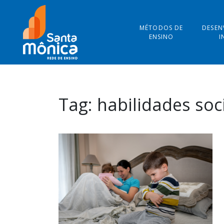
MÉTODOS DE
DESEN
ENSINO
I
Tag:
habilidades soc