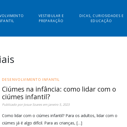
VOLVIMENTO
VESTIBULAR E
DICAS, CURIOSIDADES E
NFANTIL
PREPARAÇÃO
EDUCAÇÃO
iais
DESENVOLVIMENTO INFANTIL
Ciúmes na infância: como lidar com o
ciúmes infantil?
Publicado por
Josue Soares
em
janeiro 5, 2023
Como lidar com o ciúmes infantil? Para os adultos, lidar com o
ciúmes já é algo difícil. Para as crianças, […]